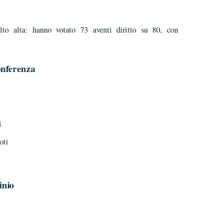
lto alta: hanno votato 73 aventi diritto su 80, con
onferenza
i
oti
inio